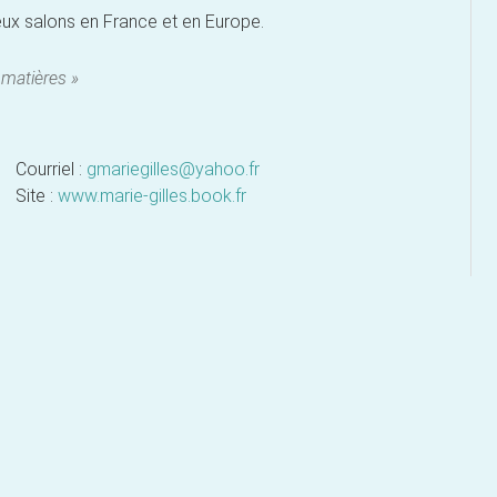
eux salons en France et en Europe.
s matières »
Courriel :
gmariegilles@yahoo.fr
Site :
www.marie-gilles.book.fr