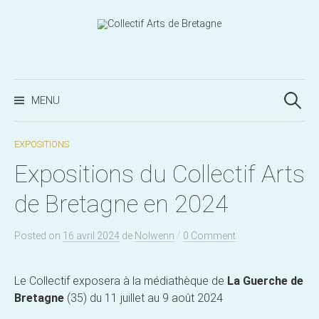
Aller
au
contenu
Recherc
MENU
EXPOSITIONS
Expositions du Collectif Arts
de Bretagne en 2024
/
Posted
on
16 avril 2024
de
Nolwenn
0 Comment
Le Collectif exposera à la médiathèque de
La Guerche de
Bretagne
(35) du 11 juillet au 9 août 2024