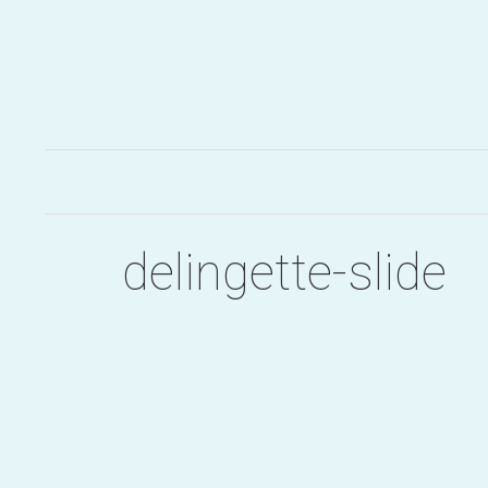
Aller
au
contenu
delingette-slide
Post