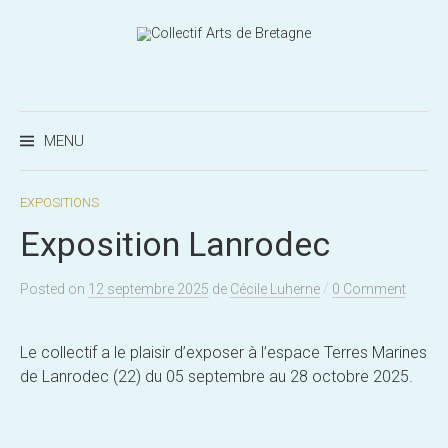
Aller
au
contenu
Recherc
MENU
EXPOSITIONS
Exposition Lanrodec
/
Posted
on
12 septembre 2025
de
Cécile Luherne
0 Comment
Le collectif a le plaisir d’exposer à l’espace Terres Marines
de Lanrodec (22) du 05 septembre au 28 octobre 2025.