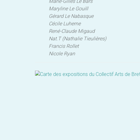
Marie-Gilles Le Bars
Maryline Le Gouill
Gérard Le Nabasque
Cécile Luherne
René-Claude Migaud
Nat.T (Nathalie Tieulières)
Francis Rollet
Nicole Ryan