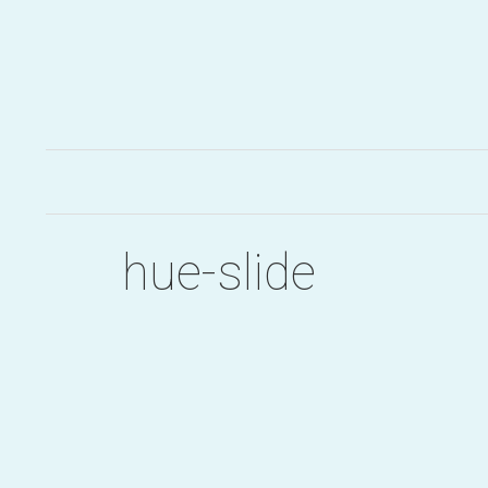
Aller
au
contenu
hue-slide
Post