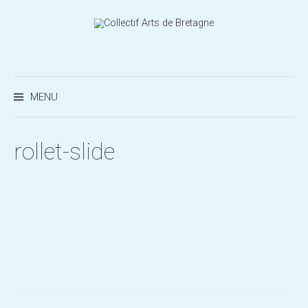
Aller
au
contenu
Recherc
MENU
rollet-slide
Post
navigation