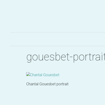
Aller
au
contenu
gouesbet-portrai
Chantal Gouesbet portrait