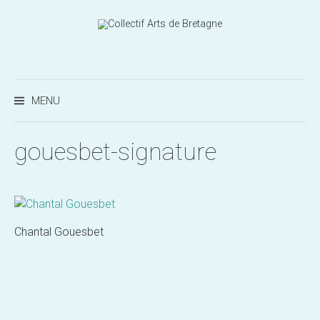
Aller
au
contenu
Recherc
MENU
gouesbet-signature
Chantal Gouesbet