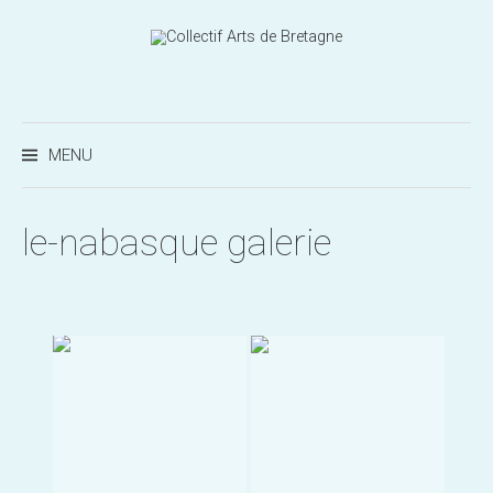
Aller
au
contenu
Recherc
MENU
le-nabasque galerie