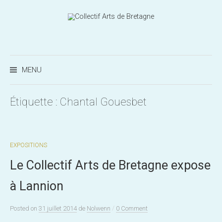
Aller
au
contenu
Recherc
MENU
Étiquette :
Chantal Gouesbet
EXPOSITIONS
Le Collectif Arts de Bretagne expose
à Lannion
/
Posted
on
31 juillet 2014
de
Nolwenn
0 Comment