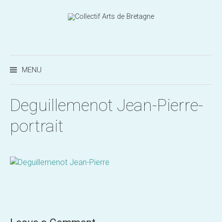
Aller
au
contenu
Recherc
MENU
Deguillemenot Jean-Pierre-
portrait