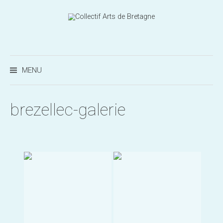
Aller
au
contenu
Recherc
MENU
brezellec-galerie