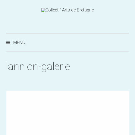
Aller
au
contenu
Recherc
MENU
lannion-galerie