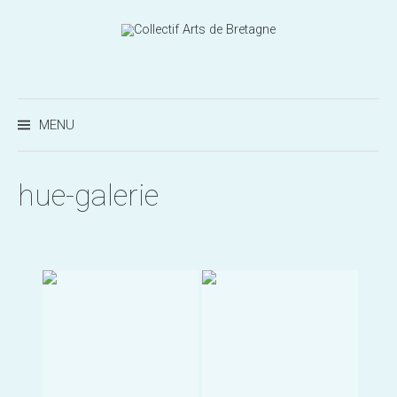
Aller
au
contenu
Recherc
MENU
hue-galerie