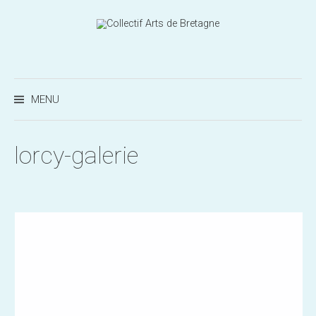
Aller
au
contenu
Recherc
MENU
lorcy-galerie