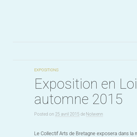
Aller
au
contenu
EXPOSITIONS
Exposition en Loi
automne 2015
Posted
on
25 avril 2015
de
Nolwenn
Le Collectif Arts de Bretagne exposera dans la