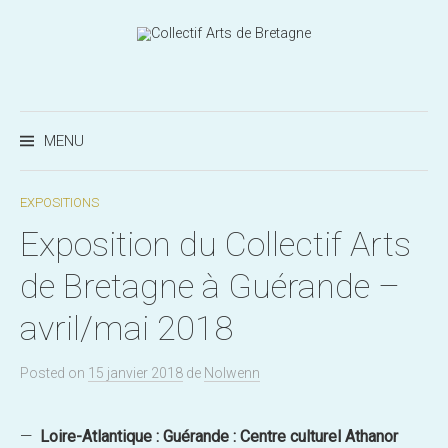
Aller
au
contenu
Recherc
MENU
EXPOSITIONS
Exposition du Collectif Arts
de Bretagne à Guérande –
avril/mai 2018
Posted
on
15 janvier 2018
de
Nolwenn
—
Loire-Atlantique :
Guérande : Centre culturel Athanor