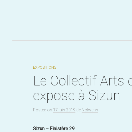
Aller
au
contenu
EXPOSITIONS
Le Collectif Arts
expose à Sizun
Posted
on
17 juin 2019
de
Nolwenn
Sizun – Finistère 29